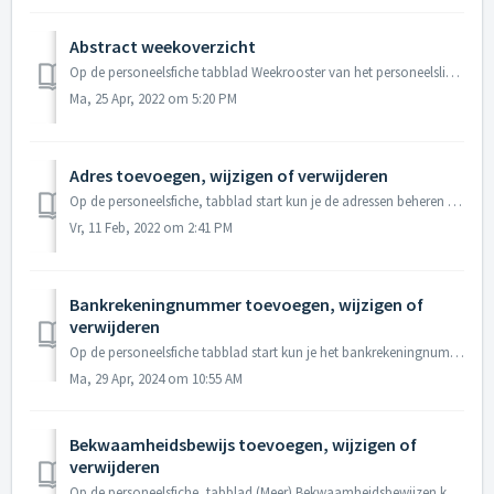
Abstract weekoverzicht
Op de personeelsfiche tabblad Weekrooster van het personeelslid kun je een abstract weekoverzicht invoeren. Daarmee geef je aan in welke vestigingsplaats, l...
Ma, 25 Apr, 2022 om 5:20 PM
Adres toevoegen, wijzigen of verwijderen
Op de personeelsfiche, tabblad start kun je de adressen beheren van een personeelslid. Je kunt voor een personeelslid meerdere adressen ingeven. Voor elk a...
Vr, 11 Feb, 2022 om 2:41 PM
Bankrekeningnummer toevoegen, wijzigen of
verwijderen
Op de personeelsfiche tabblad start kun je het bankrekeningnummer beheren van een personeelslid. Bankrekeningnummer toevoegen Onder ‘Bank’ kan je een ...
Ma, 29 Apr, 2024 om 10:55 AM
Bekwaamheidsbewijs toevoegen, wijzigen of
verwijderen
Op de personeelsfiche, tabblad (Meer) Bekwaamheidsbewijzen kun je voor een personeelslid de (relevante) bekwaamheidsbewijzen bijhouden die deze persoon hee...