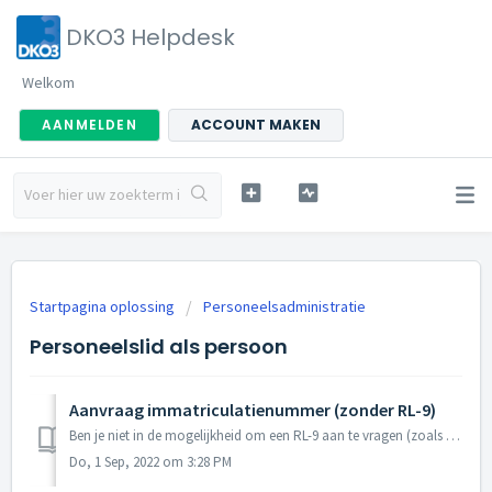
DKO3 Helpdesk
Welkom
AANMELDEN
ACCOUNT MAKEN
Startpagina oplossing
Personeelsadministratie
Personeelslid als persoon
Aanvraag immatriculatienummer (zonder RL-9)
Ben je niet in de mogelijkheid om een RL-9 aan te vragen (zoals uitgelegd in volgend artikel), omdat niet aan alle voorwaarden is voldaan, dan kun je onder...
Do, 1 Sep, 2022 om 3:28 PM