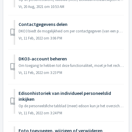
Vr, 20 Aug, 2021 om 10:53 AM
Contactgegevens delen
DKO3 biedt de mogelijkheid om per contactgegeven (van een personeelslid) aan te geven of dat gedeeld mag worden of niet. Met deze wens kun je dan rekenin...
Vr, 11 Feb, 2022 om 3:06 PM
DKO3-account beheren
Om toegang te hebben tot deze functionaliteit, moet je het recht DKO3-beheerder hebben. - Meer info in het artikel Rechten. In dit artikel staan de st...
Vr, 11 Feb, 2022 om 3:23 PM
Edisonhistoriek van individueel personeelslid
inkijken
Op de personeelsfiche tabblad (meer) edison kun je het overzicht vinden van alle RL's die verstuurd zijn (of klaarstaan) voor het geselecteerd personee...
Vr, 11 Feb, 2022 om 3:24 PM
Foto toevoegen, wijzigen of verwijderen