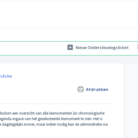
Nieuw Ondersteuningsticket
esfiche
Afdrukken
nkerkolom een overzicht van alle lesmomenten (in chronologische
 agenda-ingave van het geselecteerde lesmoment te zien. Het is
de dagdagelijks invoer, maar indien nodig kan de administratie via