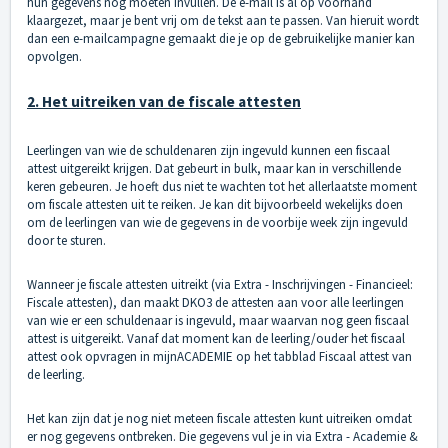
hun gegevens nog moeten invullen. De e-mail is al op voorhand
klaargezet, maar je bent vrij om de tekst aan te passen. Van hieruit wordt
dan een e-mailcampagne gemaakt die je op de gebruikelijke manier kan
opvolgen.
2. Het uitreiken van de fiscale attesten
Leerlingen van wie de schuldenaren zijn ingevuld kunnen een fiscaal
attest uitgereikt krijgen. Dat gebeurt in bulk, maar kan in verschillende
keren gebeuren. Je hoeft dus niet te wachten tot het allerlaatste moment
om fiscale attesten uit te reiken. Je kan dit bijvoorbeeld wekelijks doen
om de leerlingen van wie de gegevens in de voorbije week zijn ingevuld
door te sturen.
Wanneer je fiscale attesten uitreikt (via Extra - Inschrijvingen - Financieel:
Fiscale attesten), dan maakt DKO3 de attesten aan voor alle leerlingen
van wie er een schuldenaar is ingevuld, maar waarvan nog geen fiscaal
attest is uitgereikt. Vanaf dat moment kan de leerling/ouder het fiscaal
attest ook opvragen in mijnACADEMIE op het tabblad Fiscaal attest van
de leerling.
Het kan zijn dat je nog niet meteen fiscale attesten kunt uitreiken omdat
er nog gegevens ontbreken. Die gegevens vul je in via Extra - Academie &