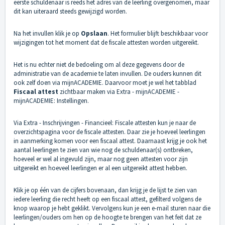
eerste schuldenaar is reeds het adres van de leerling overgenomen, maar
dit kan uiteraard steeds gewijzigd worden.
Na het invullen klik je op
Opslaan
. Het formulier blijft beschikbaar voor
wijzigingen tot het moment dat de fiscale attesten worden uitgereikt.
Het is nu echter niet de bedoeling om al deze gegevens door de
administratie van de academie te laten invullen. De ouders kunnen dit
ook zelf doen via mijnACADEMIE. Daarvoor moet je wel het tabblad
Fiscaal attest
zichtbaar maken via Extra - mijnACADEMIE -
mijnACADEMIE: Instellingen.
Via Extra - Inschrijvingen - Financieel: Fiscale attesten kun je naar de
overzichtspagina voor de fiscale attesten. Daar zie je hoeveel leerlingen
in aanmerking komen voor een fiscaal attest. Daarnaast krijg je ook het
aantal leerlingen te zien van wie nog de schuldenaar(s) ontbreken,
hoeveel er wel al ingevuld zijn, maar nog geen attesten voor zijn
uitgereikt en hoeveel leerlingen er al een uitgereikt attest hebben.
Klik je op één van de cijfers bovenaan, dan krijg je de lijst te zien van
iedere leerling die recht heeft op een fiscaal attest, gefilterd volgens de
knop waarop je hebt geklikt. Vervolgens kun je een e-mail sturen naar die
leerlingen/ouders om hen op de hoogte te brengen van het feit dat ze