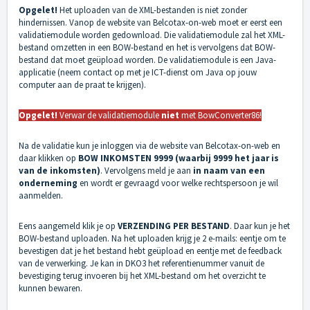
Opgelet!
Het uploaden van de XML-bestanden is niet zonder
hindernissen. Vanop de website van
Belcotax-on-web
moet er eerst een
validatiemodule worden gedownload. Die validatiemodule zal het XML-
bestand omzetten in een BOW-bestand en het is vervolgens dat BOW-
bestand dat moet geüpload worden. De validatiemodule is een Java-
applicatie (neem contact op met je ICT-dienst om Java op jouw
computer aan de praat te krijgen).
Opgelet
!
Verwar de validatiemodule
niet
met BowConverter86!
Na de validatie kun je inloggen via de website van Belcotax-on-web en
daar klikken op
BOW INKOMSTEN 9999 (waarbij 9999 het jaar is
van de inkomsten)
. Vervolgens meld je aan
in naam van een
onderneming
en wordt er gevraagd voor welke rechtspersoon je wil
aanmelden.
Eens aangemeld klik je op
VERZENDING PER BESTAND
. Daar kun je het
BOW-bestand uploaden. Na het uploaden krijg je 2 e-mails: eentje om te
bevestigen dat je het bestand hebt geüpload en eentje met de feedback
van de verwerking. Je kan in DKO3 het referentienummer vanuit de
bevestiging terug invoeren bij het XML-bestand om het overzicht te
kunnen bewaren.