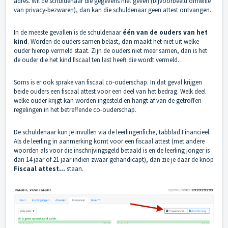
adres. Wil de schuldenaar die gegevens niet geven (bijvoorbeeld omwille
van privacy-bezwaren), dan kan die schuldenaar geen attest ontvangen.
In de meeste gevallen is de schuldenaar
één van de ouders van het
kind
. Worden de ouders samen belast, dan maakt het niet uit welke
ouder hierop vermeld staat. Zijn de ouders niet meer samen, dan is het
de ouder die het kind fiscaal ten last heeft die wordt vermeld.
Soms is er ook sprake van fiscaal co-ouderschap. In dat geval krijgen
beide ouders een fiscaal attest voor een deel van het bedrag. Welk deel
welke ouder krijgt kan worden ingesteld en hangt af van de getroffen
regelingen in het betreffende co-ouderschap.
De schuldenaar kun je invullen via de leerlingenfiche, tabblad Financieel.
Als de leerling in aanmerking komt voor een fiscaal attest (met andere
woorden als voor die inschrijvingsgeld betaald is en de leerling jonger is
dan 14 jaar of 21 jaar indien zwaar gehandicapt), dan zie je daar de knop
Fiscaal attest...
staan.