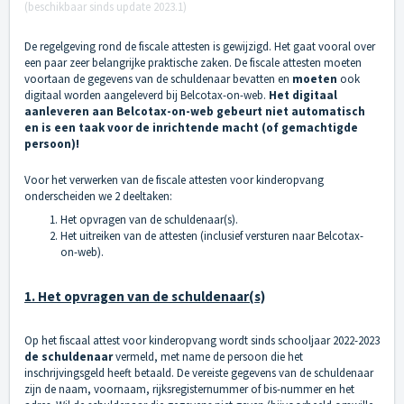
(beschikbaar sinds update 2023.1)
De regelgeving rond de fiscale attesten is gewijzigd. Het gaat vooral over
een paar zeer belangrijke praktische zaken. De fiscale attesten moeten
voortaan de gegevens van de schuldenaar bevatten en
moeten
ook
digitaal worden aangeleverd bij
Belcotax-on-web
.
Het digitaal
aanleveren aan
Belcotax-on-web
gebeurt niet automatisch
en is een taak voor de inrichtende macht (of gemachtigde
persoon)!
Voor het verwerken van de fiscale attesten voor kinderopvang
onderscheiden we 2 deeltaken:
Het opvragen van de schuldenaar(s).
Het uitreiken van de attesten (inclusief versturen naar
Belcotax-
on-web
).
1. Het opvragen van de schuldenaar(s)
Op het fiscaal attest voor kinderopvang wordt sinds schooljaar 2022-2023
de
schuldenaar
vermeld, met name de persoon die het
inschrijvingsgeld heeft betaald. De vereiste gegevens van de schuldenaar
zijn de naam, voornaam, rijksregisternummer of bis-nummer en het