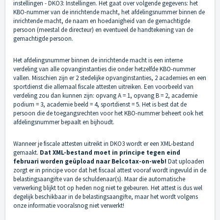
instellingen - DKO3: Instellingen. Het gaat over volgende gegevens: het
KBO-nummer van de inrichtende macht, het afdelingsnummer binnen de
inrichtende macht, de naam en hoedanigheid van de gemachtigde
persoon (meestal de directeur) en eventueel de handtekening van de
gemachtigde persoon.
Het afdelingsnummer binnen de inrichtende macht is een interne
verdeling van alle opvanginstanties die onder hetzelfde KBO-nummer
vallen. Misschien zijn er 2 stedelijke opvanginstanties, 2 academies en een
sportdienst die allemaal fiscale attesten uitreiken. Een voorbeeld van
verdeling zou dan kunnen zijn: opvang A = 1, opvang B = 2, academie
podium = 3, academie beeld = 4, sportdienst = 5. Het is best dat de
persoon die de toegangsrechten voor het KBO-nummer beheert ook het
afdelingsnummer bepaalt en bijhoudt.
Wanneer je fiscale attesten uitreikt in DKO3 wordt er een XML-bestand
gemaakt.
Dat XML-bestand moet in principe tegen eind
februari worden geüpload naar Belcotax-on-web!
Dat uploaden
zorgt er in principe voor dat het fiscaal attest vooraf wordt ingevuld in de
belastingsaangifte van de schuldenaar(s). Maar die automatische
verwerking blijkt tot op heden nog niet te gebeuren. Het attest is dus wel
degelijk beschikbaar in de belastingsaangifte, maar het wordt volgens
onze informatie vooralsnog niet verwerkt!