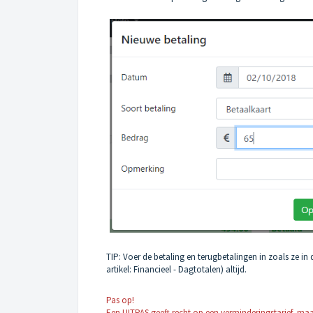
TIP: Voer de betaling en terugbetalingen in zoals ze in
artikel:
Financieel - Dagtotalen
) altijd.
Pas op!
Een UITPAS geeft recht op een verminderingstarief, ma