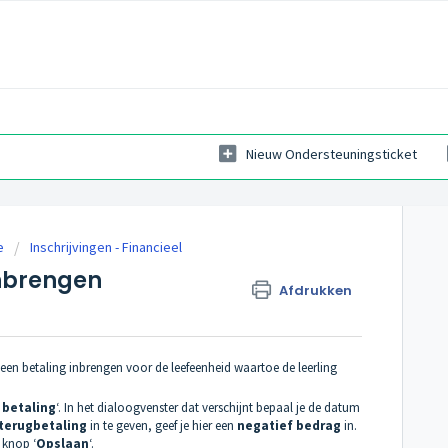
Nieuw Ondersteuningsticket
e
Inschrijvingen - Financieel
inbrengen
Afdrukken
 een betaling inbrengen voor de leefeenheid waartoe de leerling
 betaling
‘. In het dialoogvenster dat verschijnt bepaal je de datum
terugbetaling
in te geven, geef je hier een
negatief bedrag
in.
 knop ‘
Opslaan
‘.