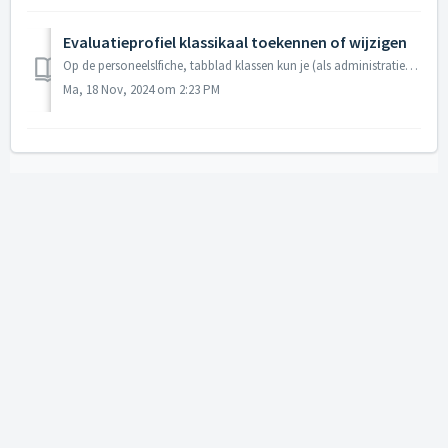
Evaluatieprofiel klassikaal toekennen of wijzigen
Op de personeelslfiche, tabblad klassen kun je (als administratie) de gekoppelde evaluatieprofielen van de leerlingen overlopen en wijzigen. Ook de leerkra...
Ma, 18 Nov, 2024 om 2:23 PM