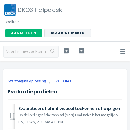
DKO3 Helpdesk
Welkom
AANMELDEN
ACCOUNT MAKEN
Startpagina oplossing
Evaluaties
Evaluatieprofielen
Evaluatieprofiel individueel toekennen of wijzigen
Op de leerlingenfiche tabblad (Meer) Evaluaties is het mogelijk om het gekoppeld profiel van een inschrijving te wijzigen. Via het blauwe icoontje ...
Do, 16 Sep, 2021 om 4:15 PM