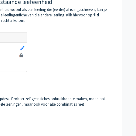
estaande leefeenheid
eenheid woont als een leerling die (eerder) al is ingeschreven, kan je
 leerlingenfiche van die andere leerling. Klik hiervoor op ‘
lid
e rechter kolom.
desk. Probeer zelf geen fiches onbruikbaar te maken, maar laat
bele leerlingen, maar ook voor alle combinaties met