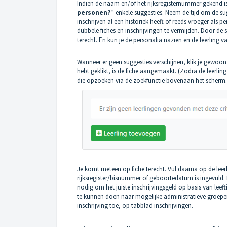
Indien de naam en/of het rijksregisternummer gekend is,
personen?
” enkele suggesties. Neem de tijd om de sugg
inschrijven al een historiek heeft of reeds vroeger als 
dubbele fiches en inschrijvingen te vermijden. Door de 
terecht. En kun je de personalia nazien en de leerling v
Wanneer er geen suggesties verschijnen, klik je gewoon
hebt geklikt, is de fiche aangemaakt. (Zodra de leerli
die opzoeken via de
zoekfunctie
bovenaan het scherm.
Je komt meteen op fiche terecht. Vul daarna op de
leer
rijksregister/bisnummer of geboortedatum is ingevuld. 
nodig om het juiste inschrijvingsgeld op basis van leef
te kunnen doen naar mogelijke administratieve groepen
inschrijving toe
, op tabblad inschrijvingen.