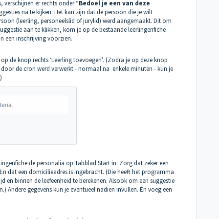
 verschijnen er rechts onder “
Bedoel je een van deze
esties na te kijken. Het kan zijn dat de persoon die je wilt
persoon (leerling, personeelslid of jurylid) werd aangemaakt. Dit om
suggestie aan te klikken, kom je op de bestaande leerlingenfiche
an een inschrijving voorzien.
 op de knop rechts ‘Leerling toevoegen’. (Zodra je op deze knop
ng door de cron werd verwerkt - normaal na enkele minuten - kun je
)
lingenfiche
de personalia op
Tabblad Start
in. Zorg dat zeker een
En dat een domicilieadres is ingebracht. (Die heeft het programma
tijd en binnen de leefeenheid te berekenen. Alsook om een suggestie
.) Andere gegevens kun je eventueel nadien invullen. En
voeg een